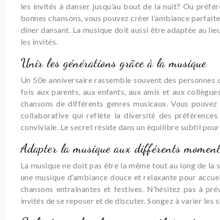
les invités à danser jusqu’au bout de la nuit? Ou préf
bonnes chansons, vous pouvez créer l’ambiance parfaite p
dîner dansant. La musique doit aussi être adaptée au lieu,
les invités.
Unir les générations grâce à la musique
Un 50e anniversaire rassemble souvent des personnes de
fois aux parents, aux enfants, aux amis et aux collègue
chansons de différents genres musicaux. Vous pouvez é
collaborative qui reflète la diversité des préférenc
conviviale. Le secret réside dans un équilibre subtil pou
Adapter la musique aux différents moments
La musique ne doit pas être la même tout au long de la s
une musique d’ambiance douce et relaxante pour accueill
chansons entraînantes et festives. N’hésitez pas à pr
invités de se reposer et de discuter. Songez à varier les s