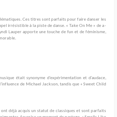
ématiques. Ces titres sont parfaits pour faire danser les
pel irrésistible à la piste de danse. « Take On Me » de a-
Cyndi Lauper apporte une touche de fun et de féminisme,
émorable.
musique était synonyme d’expérimentation et d’audace,
 l’influence de Michael Jackson, tandis que « Sweet Child
ont déjà acquis un statut de classiques et sont parfaits
 poignantes, favorise un moment de partage. « Smells Like