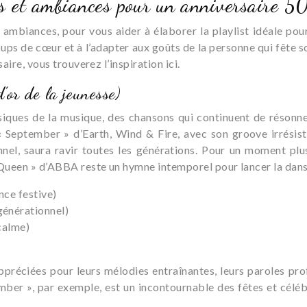
s et ambiances pour un anniversaire 5
ambiances, pour vous aider à élaborer la playlist idéale pour 
ups de cœur et à l’adapter aux goûts de la personne qui fête 
aire, vous trouverez l’inspiration ici.
’or de la jeunesse)
iques de la musique, des chansons qui continuent de résonner
 « September » d’Earth, Wind & Fire, avec son groove irrésis
el, saura ravir toutes les générations. Pour un moment plu
 Queen » d’ABBA reste un hymne intemporel pour lancer la dans
nce festive)
générationnel)
calme)
réciées pour leurs mélodies entraînantes, leurs paroles profo
ember », par exemple, est un incontournable des fêtes et cél