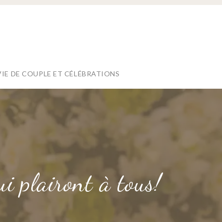
VIE DE COUPLE ET CÉLÉBRATIONS
i plairont à tous!