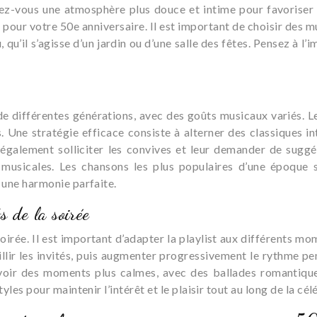
érez-vous une atmosphère plus douce et intime pour favoriser 
our votre 50e anniversaire. Il est important de choisir des m
 qu’il s’agisse d’un jardin ou d’une salle des fêtes. Pensez à l
 différentes générations, avec des goûts musicaux variés. Le 
s. Une stratégie efficace consiste à alterner des classiques i
galement solliciter les convives et leur demander de suggére
es musicales. Les chansons les plus populaires d’une époque
r une harmonie parfaite.
 de la soirée
oirée. Il est important d’adapter la playlist aux différents 
ir les invités, puis augmenter progressivement le rythme pend
évoir des moments plus calmes, avec des ballades romantiqu
tyles pour maintenir l’intérêt et le plaisir tout au long de la cél