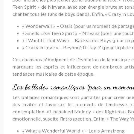
Teen Spirit » de Nirvana, avec son énergie brute et son
chanter tous les fans de boys bands. Enfin, « Crazy in L
« Wonderwall » – Oasis (pour un moment de partag
« Smells Like Teen Spirit » – Nirvana (pour une touc
« I Want It That Way » – Backstreet Boys (pour un p
« Crazy in Love » – Beyoncé ft. Jay-Z (pour la pist
Ces chansons témoignent de l’évolution de la musique et
marquant les esprits et influençant de nombreux arti
tendances musicales de cette époque.
Les ballades romantiques (pour un moment
Les ballades romantiques sont parfaites pour créer un
des invités et favoriser les moments de tendresse. 
contemplation. « Unchained Melody » des Righteous Broth
émotionnelle, suscite l’introspection. Enfin, « The Way 
« What a Wonderful World » – Louis Armstrong