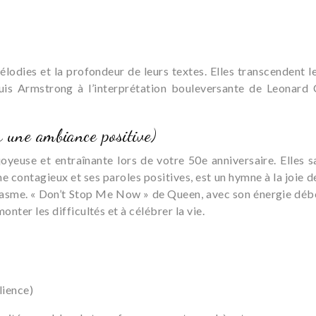
odies et la profondeur de leurs textes. Elles transcendent l
Louis Armstrong à l’interprétation bouleversante de Leonar
 une ambiance positive)
yeuse et entraînante lors de votre 50e anniversaire. Elles sa
e contagieux et ses paroles positives, est un hymne à la joie 
asme. « Don’t Stop Me Now » de Queen, avec son énergie déborda
nter les difficultés et à célébrer la vie.
lience)