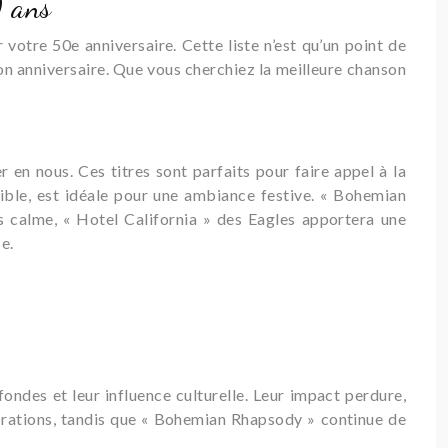
0 ans
votre 50e anniversaire. Cette liste n’est qu’un point de
son anniversaire. Que vous cherchiez la meilleure chanson
 en nous. Ces titres sont parfaits pour faire appel à la
tible, est idéale pour une ambiance festive. « Bohemian
s calme, « Hotel California » des Eagles apportera une
e.
ndes et leur influence culturelle. Leur impact perdure,
ébrations, tandis que « Bohemian Rhapsody » continue de