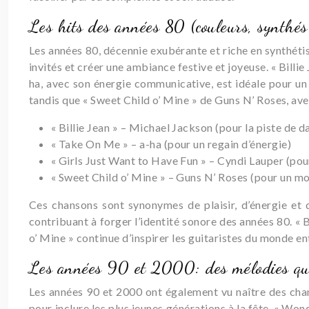
Les hits des années 80 (couleurs, synthés 
Les années 80, décennie exubérante et riche en synthétis
invités et créer une ambiance festive et joyeuse. « Billi
ha, avec son énergie communicative, est idéale pour un
tandis que « Sweet Child o’ Mine » de Guns N’ Roses, av
« Billie Jean » – Michael Jackson (pour la piste de d
« Take On Me » – a-ha (pour un regain d’énergie)
« Girls Just Want to Have Fun » – Cyndi Lauper (pou
« Sweet Child o’ Mine » – Guns N’ Roses (pour un m
Ces chansons sont synonymes de plaisir, d’énergie et
contribuant à forger l’identité sonore des années 80. « 
o’ Mine » continue d’inspirer les guitaristes du monde ent
Les années 90 et 2000: des mélodies qui
Les années 90 et 2000 ont également vu naître des chans
pour inclure les plus jeunes générations à la fête. « Wo