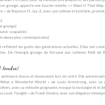
 son grunge, apporte une touche rebelle. « I Want It That Way
ove » de Beyoncé ft. Jay-Z, avec son rythme irrésistible, pro
e)
he grunge)
laisir coupable)
e de danse plus contemporaine)
 reflètent les goûts des générations actuelles. Elles ont cont
stes. De l’énergie grunge de Nirvana aux rythmes R&B de Be
 tendre)
e ambiance douce et émouvante lors de votre 50e anniversaire
« What a Wonderful World » de Louis Armstrong, avec sa voi
ers, avec sa mélodie poignante, évoque la nostalgie et le dé
You Look Tonight » de Frank Sinatra, avec son élégance intempor