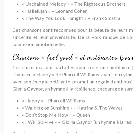
« Unchained Melody » – The Righteous Brothers
« Hallelujah » – Leonard Cohen
« The Way You Look Tonight » – Frank Sinatra
Ces chansons sont reconnues pour la beauté de leurs mél
sincérité et leur universalité. De la voix rauque de 
connexion émotionnelle.
Chansons « feel good » et motivantes (pour
Ces chansons sont parfaites pour créer une ambiance jo
s’amuser. « Happy » de Pharrell Williams, avec son rythm
avec son énergie pétillante, promet un regain d’enthousi
Gloria Gaynor, un hymne à la résilience, encourage à surmo
« Happy » – Pharrell Williams
« Walking on Sunshine » – Katrina & The Waves
« Don’t Stop Me Now » – Queen
« I Will Survive » – Gloria Gaynor (un hymne à la rési