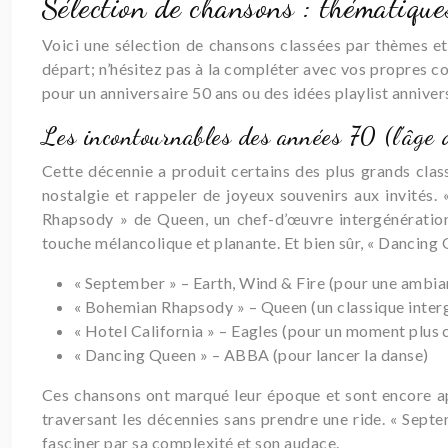
Sélection de chansons : thématique
Voici une sélection de chansons classées par thèmes et 
départ; n’hésitez pas à la compléter avec vos propres co
pour un anniversaire 50 ans ou des idées playlist annivers
Les incontournables des années 70 (l’âge d
Cette décennie a produit certains des plus grands class
nostalgie et rappeler de joyeux souvenirs aux invités.
Rhapsody » de Queen, un chef-d’œuvre intergénérationn
touche mélancolique et planante. Et bien sûr, « Dancing
« September » – Earth, Wind & Fire (pour une ambia
« Bohemian Rhapsody » – Queen (un classique inter
« Hotel California » – Eagles (pour un moment plus 
« Dancing Queen » – ABBA (pour lancer la danse)
Ces chansons ont marqué leur époque et sont encore app
traversant les décennies sans prendre une ride. « Sept
fasciner par sa complexité et son audace.